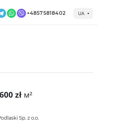
+48575818402
UA
600 zł
м²
odlaski Sp. z o.o.