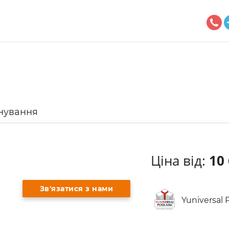
нування
Ціна від:
10 
Зв'язатися з нами
Yuniversal P