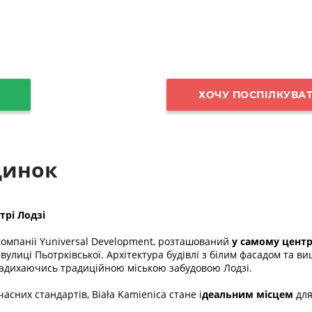
ХОЧУ ПОСПІЛКУВАТ
динок
трі Лодзі
компанії Yuniversal Development, розташований
у самому центр
вої вулиці Пьотрківської. Архітектура будівлі з білим фасадом 
, надихаючись традиційною міською забудовою Лодзі.
сних стандартів, Biała Kamienica стане і
деальним місцем
для