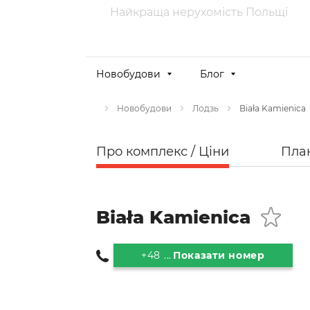
Найкраща нерухомість Польщі
Новобудови
Блог
Biała Kamienica
Новобудови
Лодзь
Про комплекс / Ціни
Пла
Biała Kamienica
+48 ...
Показати номер