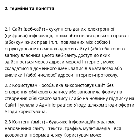
2. Терміни та поняття
2.1 Сайт (веб-сайт) - сукупність даних, електронної
(цифрової) інформації, інших об'єктів авторського права і
(або) суміжних прав і т.п., пов'язаних між собою і
структурованих в межах адреси сайту і (або) облікового
запису власника цього веб-сайту, доступ до яких
здійснюється через адреси мережі Інтернет, може
складатися з доменного імені, записів в каталогах або
виклики і (або) числової адреси Інтернет-протоколу.
2.2 Користувач - особа, яка використовує Сайт без
створення облікового запису або заповнила форму на
створення облікового запису і / або на новинну підписку на
Сайті і уклала з Адміністрацією Угоду, шляхом згоди оферти
Угоди користувача.
2.3 Контент (вміст) - будь-яке інформаційно-вагоме
наповнення сайту - тексти, графіка, мультимедіа - вся
дозволена інформація, яку Користувач може