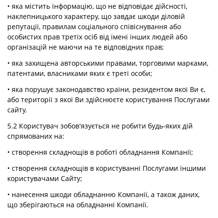
• яка містить інформацію, що не відповідає дійсності,
наклепницького характеру, що завдає шкоди діловій
репутації, правилам соціального співіснування або
особистих прав третіх осіб від імені інших людей або
організацій не маючи на те відповідних прав;
• яка захищена авторськими правами, торговими марками,
патентами, власниками яких є треті особи;
• яка порушує законодавство країни, резидентом якої Ви є,
або території з якої Ви здійснюєте користування Послугами
сайту.
5.2 Користувач зобов'язується не робити будь-яких дій
спрямованих на:
• створення складнощів в роботі обладнання Компанії;
• створення складнощів в користуванні Послугами іншими
користувачами Сайту;
• нанесення шкоди обладнанню Компанії, а також даних,
що зберігаються на обладнанні Компанії.