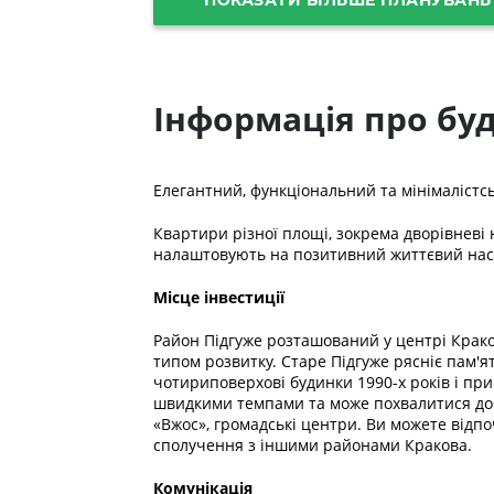
Інформація про бу
Елегантний, функціональний та мінімалістсь
Квартири різної площі, зокрема дворівневі 
налаштовують на позитивний життєвий нас
Місце інвестиції
Район Підгуже розташований у центрі Крако
типом розвитку. Старе Підгуже рясніє пам'я
чотириповерхові будинки 1990-х років і пр
швидкими темпами та може похвалитися добр
«Вжос», громадські центри. Ви можете відпоч
сполучення з іншими районами Кракова.
Комунікація