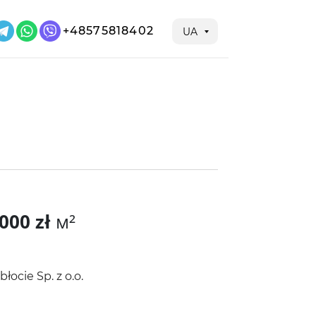
+48575818402
UA
000 zł
м²
błocie Sp. z o.o.