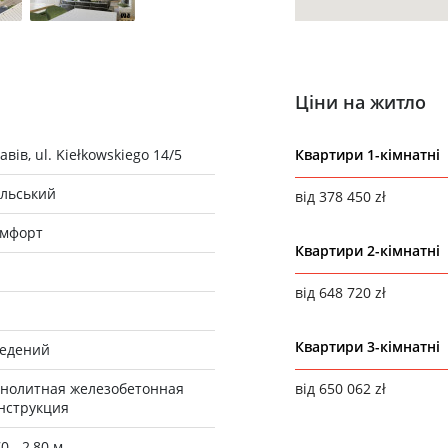
Ціни на житло
авів, ul. Kiełkowskiego 14/5
Квартири 1-кімнатні
льський
від 378 450 zł
мфорт
Квартири 2-кімнатні
від 648 720 zł
Квартири 3-кімнатні
едений
нолитная железобетонная
від 650 062 zł
нструкция
70 - 2,80 м