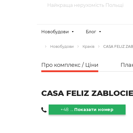
Найкраща нерухомість Польщі
Новобудови
Блог
CASA FELIZ ZA
Новобудови
Краків
Про комплекс / Ціни
Пла
CASA FELIZ ZABLOCI
+48 ...
Показати номер