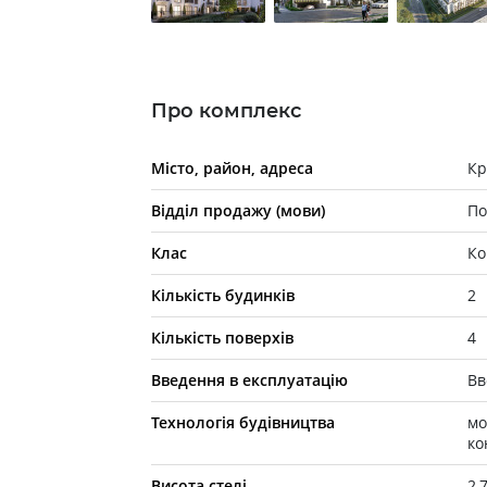
Про комплекс
Місто, район, адреса
Кр
Відділ продажу (мови)
По
Клас
Ко
Кількість будинків
2
Кількість поверхів
4
Введення в експлуатацію
Вв
Технологія будівництва
мо
ко
Висота стелі
2,