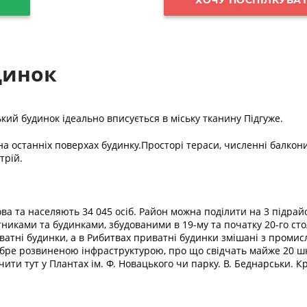
динок
кий будинок ідеально вписується в міську тканину Підгуже.
на останніх поверхах будинку.
Просторі тераси, численні балкони 
трій.
ва та населяють 34 045 осіб. Район можна поділити на 3 підрай
тниками та будинками, збудованими в 19-му та початку 20-го ст
иватні будинки, а в Рибитвах приватні будинки змішані з проми
е розвиненою інфраструктурою, про що свідчать майже 20 шкіл, 
ити тут у Плантах ім. Ф. Новацького чи парку. В. Беднарськи. К