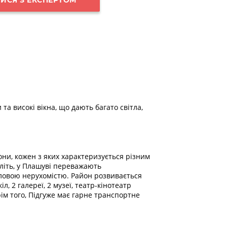
та високі вікна, що дають багато світла,
они, кожен з яких характеризується різним
оліть, у Плашуві переважають
словою нерухомістю. Район розвивається
2 галереї, 2 музеї, театр-кінотеатр
рім того, Підгуже має гарне транспортне