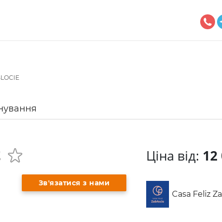
BLOCIE
нування
Ціна від:
12 
E
Зв'язатися з нами
Casa Feliz Za