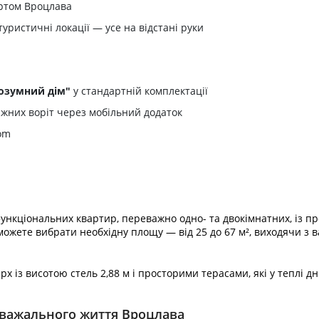
ртом Вроцлава
туристичні локації — усе на відстані руки
розумний дім"
у стандартній комплектації
аражних воріт через мобільний додаток
om
ункціональних квартир, переважно одно- та двокімнатних, із 
можете вибрати необхідну площу — від 25 до 67 м², виходячи з 
рх із висотою стель 2,88 м і просторими терасами, які у теплі
озважального життя Вроцлава