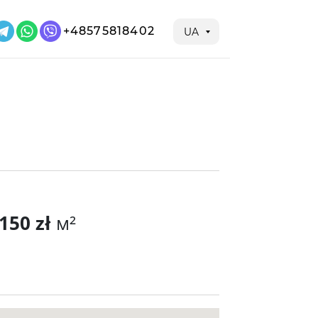
+48575818402
UA
150 zł
м²