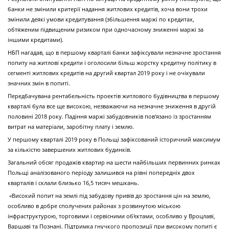
банки не змінили критерії надання житлових кредитів, хоча вони трохи
змінили деякі умови кредитування (збільшення маржі по кредитах,
обтяженим підвищеним ризиком при одночасному зниженні маржі за
іншими кредитами).
НБП нагадав, що в першому кварталі банки зафіксували незначне зростання
попиту на житлові кредити і оголосили більш жорстку кредитну політику в
сегменті житлових кредитів на другий квартал 2019 року і не очікували
значних змін в попиті.
Передбачувана рентабельність проектів житлового будівництва в першому
кварталі була все ще високою, незважаючи на незначне зниження в другій
половині 2018 року. Падіння маржі забудовників пов'язано із зростанням
витрат на матеріали, заробітну плату і землю.
У першому кварталі 2019 року в Польщі зафіксований історичний максимум
за кількістю завершених житлових будинків.
Загальний обсяг продажів квартир на шести найбільших первинних ринках
Польщі аналізованого періоду залишився на рівні попередніх двох
кварталів і склали близько 16,5 тисяч мешкань.
«Високий попит на землі під забудову привів до зростання цін на землю,
особливо в добре сполучених районах з розвинутою міською
інфраструктурою, торговими і сервісними об'єктами, особливо у Вроцлаві,
Варшаві та Познані. Підтримка гнучкого пропозиції при високому попиті є