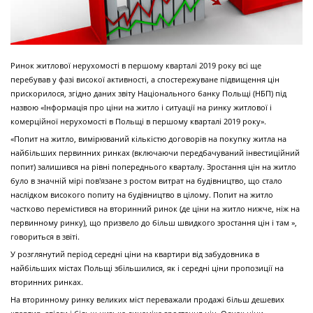
Ринок житлової нерухомості в першому кварталі 2019 року всі ще
перебував у фазі високої активності, а спостережуване підвищення цін
прискорилося, згідно даних звіту Національного банку Польщі (НБП) під
назвою «Інформація про ціни на житло і ситуації на ринку житлової і
комерційної нерухомості в Польщі в першому кварталі 2019 року».
«Попит на житло, вимірюваний кількістю договорів на покупку житла на
найбільших первинних ринках (включаючи передбачуваний інвестиційний
попит) залишився на рівні попереднього кварталу. Зростання цін на житло
було в значній мірі пов'язане з ростом витрат на будівництво, що стало
наслідком високого попиту на будівництво в цілому. Попит на житло
частково перемістився на вторинний ринок (де ціни на житло нижче, ніж на
первинному ринку), що призвело до більш швидкого зростання цін і там »,
говориться в звіті.
У розглянутий період середні ціни на квартири від забудовника в
найбільших містах Польщі збільшилися, як і середні ціни пропозиції на
вторинних ринках.
На вторинному ринку великих міст переважали продажі більш дешевих