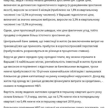
квартир, звідси і більш низька динаміка зростання цін. Однак ціни,
визначені за допомогою гедоністичного індексу (з урахуванням зростання
якості), виросли за останні 6 місяців (приблизно на 1,8% в квартальному
численні і на 12,5% в річному численні). У Варшаві гедоністичні ціни,
визначені за значно меншою вибіркою, виросли на 3,3% в квартальному
численні і на 13,3% в річному.
Однак, ціни пропозицій росли швидше, ніж ціни фактичних угод, тобто
продавці очікували більш істотного зростання цін.
Центральний банк заявив, що інвестиції в житло (за виключенням витрат на
транзакції) все ще приносять прибуток в короткостроковій перспективі
(прибутковість розраховується як різниця в процентних ставках).
Беручи до уваги середню суму орендної плати, яку можна отримати в
Варшаві і 6 найбільших містах, рентабельність інвестицій в житло була все
ще високою в порівнянні з відсотками за банківськими вкладами, трохи
нижче прибутковості по 10-річних казначейських облігаціях і залишалася
близькою до рівня капіталізації на ринку комерційної нерухомості. Дохід від
житла під оренду як і раніше дозволяє фінансувати витрати за кредитами», -
сказано в повідомленні НБП.
Вартість знову виданих житлових кредитів в першому кварталі цього року
склала близько 11,9 млрд. злотих, що на 5,7% нижче ніж в попередньому
кварталі і на 0,4% нижче ніж в першому кварталі 2018 року.
Результати опитування НБП по ситуації на кредитному ринку показують, що