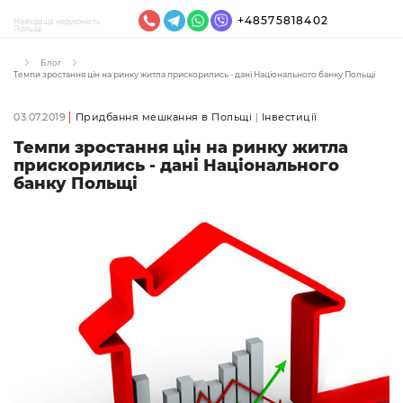
+48575818402
Найкраща нерухомість
Польщі
Блог
Темпи зростання цін на ринку житла прискорились - дані Національного банку Польщі
03.07.2019
Придбання мешкання в Польщі
Інвестиції
Темпи зростання цін на ринку житла
прискорились - дані Національного
банку Польщі