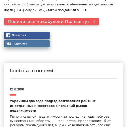
основною проблемою цієї галузі і умовою обмеження занадто високої
інфляції на цьому ринку », - також повідомили в НБП.
Подивитись новобудови Польщі тут
Поділитися
Поділитися
Інші статті по темі
12.12.2018
Украинцы два года подряд возглавляют рейтинг
иностранных инвесторов в польский рынок
недвижимости
Рынок польской недвижимости за последние годы набирает
существенные обороты - количество предложения бьет
рекорды предыдущих лет, а цены на недвижимость все еще