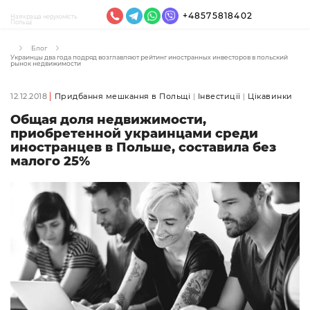
+48575818402
Найкраща нерухомість
Польщі
Блог
Украинцы два года подряд возглавляют рейтинг иностранных инвесторов в польский
рынок недвижимости
12.12.2018
Придбання мешкання в Польщі
Інвестиції
Цікавинки
Общая доля недвижимости,
приобретенной украинцами среди
иностранцев в Польше, составила без
малого 25%