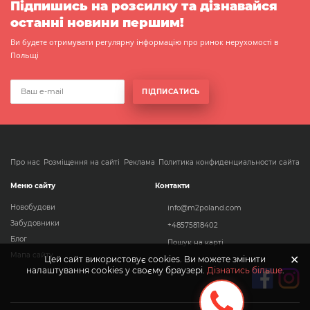
Підпишись на розсилку та дізнавайся
останні новини першим!
Ви будете отримувати регулярну інформацію про ринок нерухомості в
Польщі
ПІДПИСАТИСЬ
Про нас
Розміщення на сайті
Реклама
Политика конфиденциальности сайта
Меню сайту
Контакти
Новобудови
info@m2poland.com
Забудовники
+48575818402
Блог
Пошук на карті
Мапа сайту
✕
Цей сайт використовує cookies. Ви можете змінити
налаштування cookies у своєму браузері.
Дізнатись більше
.