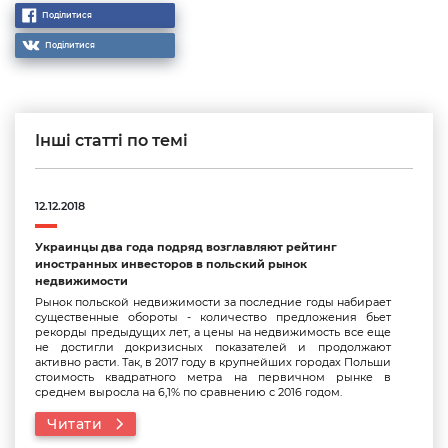
Поділитися
Поділитися
Інші статті по темі
12.12.2018
Украинцы два года подряд возглавляют рейтинг
иностранных инвесторов в польский рынок
недвижимости
Рынок польской недвижимости за последние годы набирает
существенные обороты - количество предложения бьет
рекорды предыдущих лет, а цены на недвижимость все еще
не достигли докризисных показателей и продолжают
активно расти. Так, в 2017 году в крупнейших городах Польши
стоимость квадратного метра на первичном рынке в
среднем выросла на 6,1% по сравнению с 2016 годом.
Читати