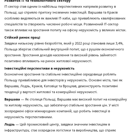
Розвиток ІТ та технологічного сектору
ІТ-сектор став одним із найбільш перспективних напрямів розвитку в
Польщі, що сприяло притоку іноземних інвестицій. Варшава та Краків
особливо виділяються як важливі ІТ-хаби, що приваблюють кваліфікованих
спеціалістів та створюють численні робочі місця. Розвинений ІТ-сектор
також впливає на зростання попиту на офісну нерухомість у великих містах.
Стійкий ринок праці
Завдяки низькому рівню безробіття, який у 2022 році становив лише 3,4%,
Польща зберігає стабільний внутрішній попит, що є рушієм економічного
зростання. Зростання доходів населення та високий рівень зайнятості
позитивно впливають на ринок житлової нерухомості.
Інвестиційні перспективи в нерухомість
Економічне зростання та стабільне інвестиційне середовище роблять
Польщу привабливою для інвесторів у нерухомість. Основні міста, такі як
Варшава, Лодзь, Краків, Катовіце та Вроцлав, демонструють позитивні
тенденції у вартості житлової та комерційної нерухомості.
Варшава
— Як столиця Польщі, Варшава має високий попит на комерційну
та житлову нерухомість, що забезпечує стабільне зростання цін. У місті
зосереджені офіси міжнародних компаній, що робить інвестиції в
нерухомість перспективними.
Лодзь
— Цей промисловий центр, завдяки значним інвестиціям в
інфраструктуру, стає осередком логістики та виробництва, що сприяє