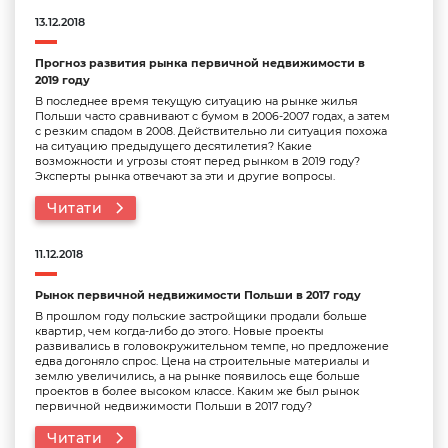
13.12.2018
Прогноз развития рынка первичной недвижимости в
2019 году
В последнее время текущую ситуацию на рынке жилья
Польши часто сравнивают с бумом в 2006-2007 годах, а затем
с резким спадом в 2008. Действительно ли ситуация похожа
на ситуацию предыдущего десятилетия? Какие
возможности и угрозы стоят перед рынком в 2019 году?
Эксперты рынка отвечают за эти и другие вопросы.
Читати
11.12.2018
Рынок первичной недвижимости Польши в 2017 году
В прошлом году польские застройщики продали больше
квартир, чем когда-либо до этого. Новые проекты
развивались в головокружительном темпе, но предложение
едва догоняло спрос. Цена на строительные материалы и
землю увеличились, а на рынке появилось еще больше
проектов в более высоком классе. Каким же был рынок
первичной недвижимости Польши в 2017 году?
Читати