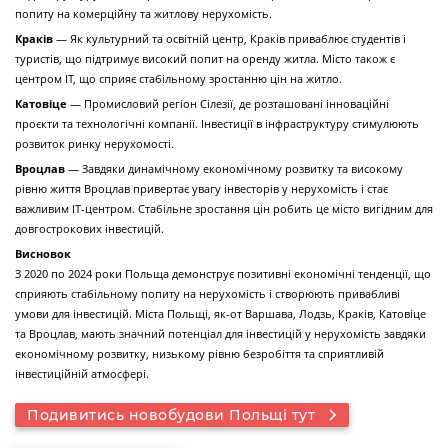
попиту на комерційну та житлову нерухомість.
Краків
— Як культурний та освітній центр, Краків приваблює студентів і
туристів, що підтримує високий попит на оренду житла. Місто також є
центром ІТ, що сприяє стабільному зростанню цін на житло.
Катовіце
— Промисловий регіон Сілезії, де розташовані інноваційні
проєкти та технологічні компанії. Інвестиції в інфраструктуру стимулюють
розвиток ринку нерухомості.
Вроцлав
— Завдяки динамічному економічному розвитку та високому
рівню життя Вроцлав привертає увагу інвесторів у нерухомість і стає
важливим ІТ-центром. Стабільне зростання цін робить це місто вигідним для
довгострокових інвестицій.
Висновок
З 2020 по 2024 роки Польща демонструє позитивні економічні тенденції, що
сприяють стабільному попиту на нерухомість і створюють привабливі
умови для інвестицій. Міста Польщі, як-от Варшава, Лодзь, Краків, Катовіце
та Вроцлав, мають значний потенціал для інвестицій у нерухомість завдяки
економічному розвитку, низькому рівню безробіття та сприятливій
інвестиційній атмосфері.
Подивитись новобудови Польщі тут