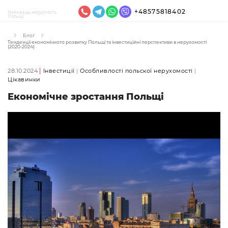
+48575818402
Найкраща нерухомість
Польщі
Блог
Тенденції економічного розвитку Польщі та інвестиційні перспективи в нерухомості
(2020-2024)
28.10.2024
Інвестиції
Особливлості польскої нерухомості
Цікавинки
Економічне зростання Польщі