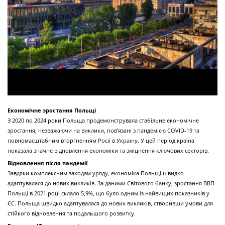
Економічне зростання Польщі
З 2020 по 2024 роки Польща продемонструвала стабільне економічне
зростання, незважаючи на виклики, пов’язані з пандемією COVID-19 та
повномасштабним вторгненням Росії в Україну. У цей період країна
показала значне відновлення економіки та зміцнення ключових секторів.
Відновлення після пандемії
Завдяки комплексним заходам уряду, економіка Польщі швидко
адаптувалася до нових викликів. За даними Світового банку, зростання ВВП
Польщі в 2021 році склало 5,9%, що було одним із найвищих показників у
ЄС. Польща швидко адаптувалася до нових викликів, створивши умови для
стійкого відновлення та подальшого розвитку.