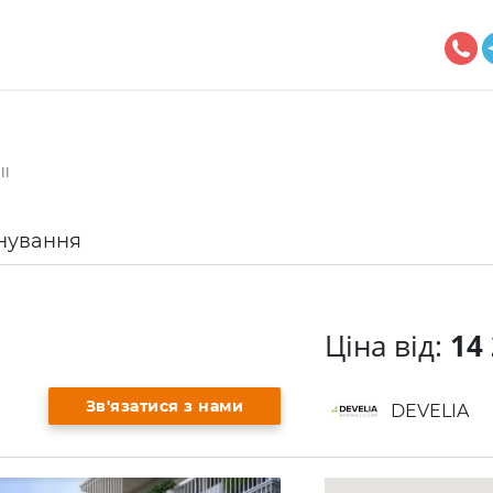
II
нування
Ціна від:
14 
Зв'язатися з нами
DEVELIA