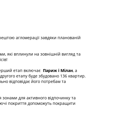
 рештою агломерації завдяки планованій
, які вплинули на зовнішній вигляд та
сів!
. Перший етап включає
Париж і Мілан
, а
другого етапу буде збудовано 136 квартир.
ьно відповідає його потребам та
ся зонами для активного відпочинку та
наючі покриття допоможуть покращити