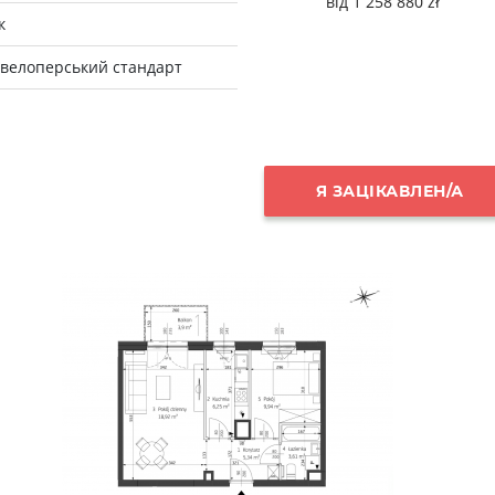
від 1 258 880 zł
к
велоперський стандарт
Я ЗАЦІКАВЛЕН/А