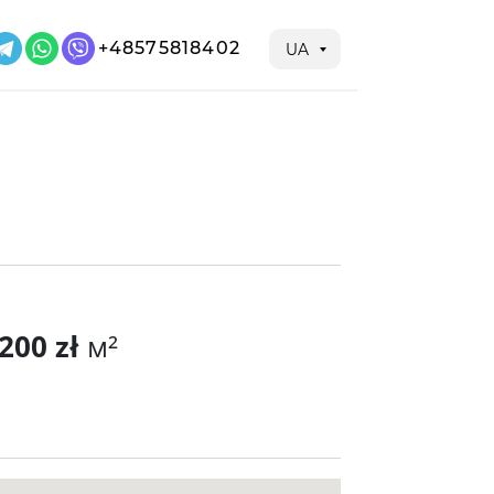
+48575818402
UA
200 zł
м²