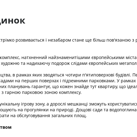
динок
стрімко розвивається і незабаром стане ще більш пов'язаною з
комплекс, натхненний найзнаменитішими європейськими містами
 в художню та надихаючу подорож слідами європейських мегаполі
ицтва, в рамках яких зводяться чотири п'ятиповерхові будівлі
садами на перших поверхах і підземними парковками. У рамках 
х планувань гарантує, що кожен знайде тут квартиру, що ідеал
ти з гарною парковою зоною комплексу.
 унікальну ігрову зону, а дорослі мешканці зможуть користувати
апрошують на прогулянки на природі. Дощові сади та водопогли
рати на обслуговування загальних площ.
цтвом