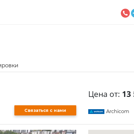
ировки
Цена от:
13 
Связаться с нами
Archicom