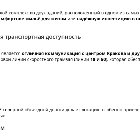
й комплекс из двух зданий, расположенный в одном из самых
омфортное жильё для жизни
или
надёжную инвестицию в н
я транспортная доступность
 является
отличная коммуникация с центром Кракова и др
новой линии скоростного трамвая (линии
18 и 50
), которая обе
 северной объездной дороги делает локацию особенно привлек
ые.
ом