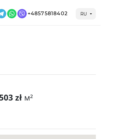
+48575818402
RU
503 zł
м²