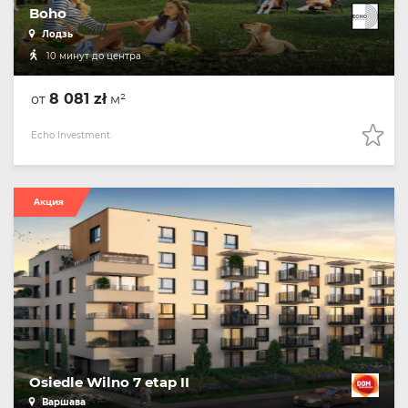
Boho
Лодзь
10 минут до центра
8 081 zł
от
м²
Echo Investment
Акция
Osiedle Wilno 7 etap II
Варшава