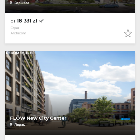
Варшава
18 331 zł
от
м²
Сдан
Archicom
РЕКОМЕНДУЕТ
FLOW New City Center
Лодзь