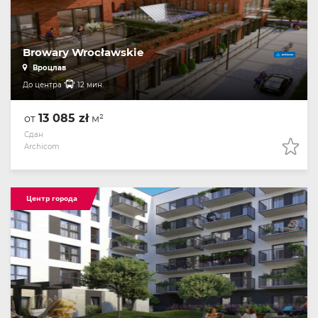
Browary Wrocławskie
Вроцлав
До центра
12 мин.
13 085 zł
от
м²
Сдан
Archicom
Центр города