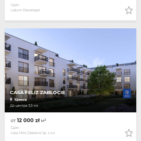
Сдан
Lokum Deweloper
CASA FELIZ ZABLOCIE
Краков
До центра 3,5 км.
12 000 zł
от
м²
Сдан
Casa Feliz Zabłocie Sp. z o.o.