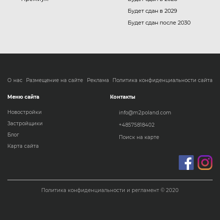
Будет сдан в 2029
Будет сдан после 2030
О нас
Размещение на сайте
Реклама
Политика конфиденциальности сайта
Меню сайта
Контакты
Новостройки
info@m2poland.com
Застройщики
+48575818402
Блог
Поиск на карте
Карта сайта
Политика конфиденциальности и регламент © 2020