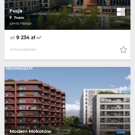
Fuzja
Лодзь
центр города
9 234 zł
от
м²
Echo Investment
РЕКОМЕНДУЕТ
Modern Mokotów