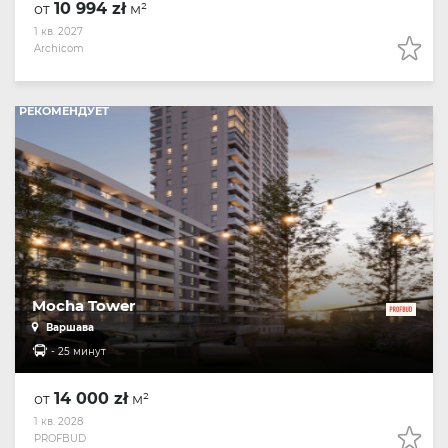
10 994 zł
от
м²
1 кв. 2027
Archicom
РЕКОМЕНДУЕТ
Mocha Tower
Варшава
- 25 минут
14 000 zł
от
м²
1 кв. 2028
PROFBUD