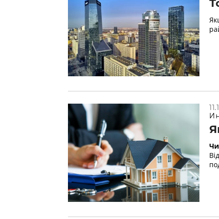
Т
Як
ра
11
Ин
Я
Чи
Ві
по