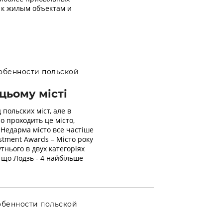
 к жилым объектам и
обенности польской
цьому місті
 польских міст, але в
о проходить це місто,
 Недарма місто все частіше
estment Awards – Місто року
утнього в двух категоріях
, що Лодзь - 4 найбільше
бенности польской