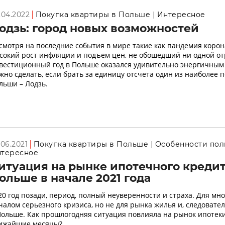
.04.2022
Покупка квартиры в Польше
Интересное
одзь: город новых возможностей
смотря на последние события в мире такие как пандемия корон
сокий рост инфляции и подъем цен, не обошедший ни одной от
вестиционный год в Польше оказался удивительно энергичным
жно сделать, если брать за единицу отсчета один из наиболее 
льши – Лодзь.
.06.2021
Покупка квартиры в Польше
Особенности пол
тересное
итуация на рынке ипотечного креди
ольше в начале 2021 года
20 год позади, период, полный неуверенности и страха. Для мно
чалом серьезного кризиса, но не для рынка жилья и, следовате
Польше. Как прошлогодняя ситуация повлияла на рынок ипотеки 
ижайшие месяцы?