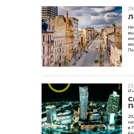
29
Л
Не
вы
ин
мо
По
23
Ин
С
П
20
на
в 
бл