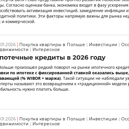
ды. Согласно оценкам банка, экономика входит в фазу ускорения 
особствовать активизация инвестиций, замедление инфляции и
едитной политики. Эти факторы напрямую важны для рынка не
к и коммерческой.
.01.2026
Покупка квартиры в Польше
Инвестиции
Ос
движимости
Интересное
потечные кредиты в 2026 году
Польше произошёл редкий поворот на рынке ипотечного кред
авки по ипотеке с фиксированной ставкой оказались выше,
авающей (% WIBOR + маржа)
. Такой ситуации не наблюдали уж
сперты называют это возвращением к «традиционной» модели р
абильность нужно платить больше.
.01.2026
Покупка квартиры в Польше
Инвестиции
Ос
движимости
Интересное