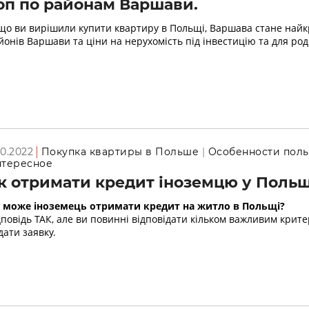
оп по районам Варшави.
що ви вирішили купити квартиру в Польщі, Варшава стане най
йонів Варшави та ціни на нерухомість під інвестицію та для ро
.10.2022
Покупка квартиры в Польше
Особенности пол
тересное
к отримати кредит іноземцю у Польщ
 може іноземець отримати кредит на житло в Польщі?
дповідь ТАК, але ви повинні відповідати кільком важливим крит
дати заявку.