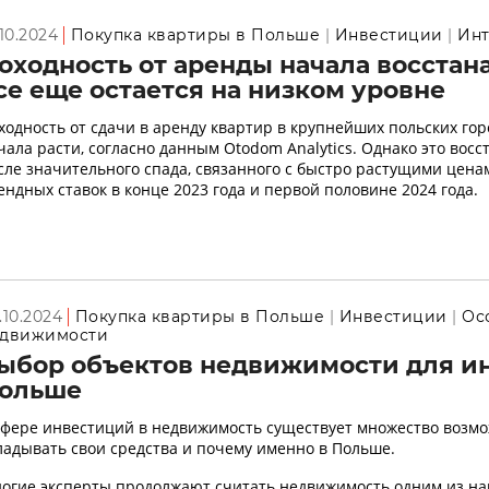
.10.2024
Покупка квартиры в Польше
Инвестиции
Инт
оходность от аренды начала восстана
се еще остается на низком уровне
ходность от сдачи в аренду квартир в крупнейших польских гор
чала расти, согласно данным Otodom Analytics. Однако это вос
сле значительного спада, связанного с быстро растущими цен
ендных ставок в конце 2023 года и первой половине 2024 года.
.10.2024
Покупка квартиры в Польше
Инвестиции
Ос
движимости
ыбор объектов недвижимости для и
ольше
сфере инвестиций в недвижимость существует множество возмо
ладывать свои средства и почему именно в Польше.
огие эксперты продолжают считать недвижимость одним из н