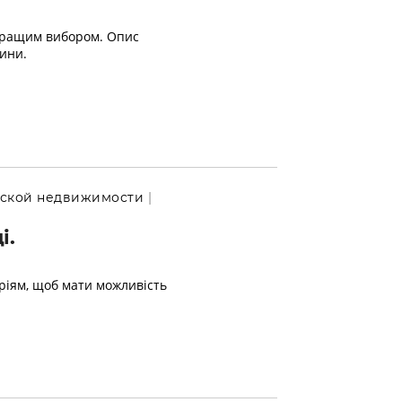
кращим вибором. Опис
дини.
ьской недвижимости
і.
еріям, щоб мати можливість