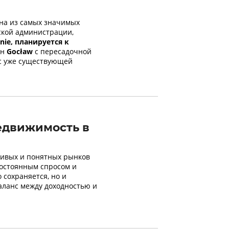
на из самых значимых
ской администрации,
ie, планируется к
он
Gocław
с пересадочной
 с уже существующей
недвижимость в
чивых и понятных рынков
постоянным спросом и
 сохраняется, но и
аланс между доходностью и