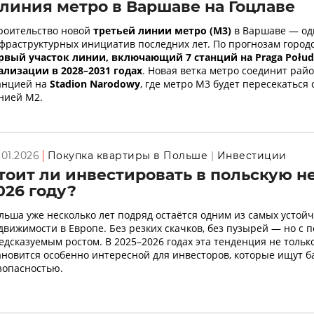
 линия метро в Варшаве на Гоцлаве
роительство новой
третьей линии метро (M3)
в Варшаве — од
фраструктурных инициатив последних лет. По прогнозам город
рвый участок линии, включающий 7 станций на Praga Połudn
ализации в 2028–2031 годах
. Новая ветка метро соединит рай
анцией на
Stadion Narodowy
, где метро M3 будет пересекаться
нией M2.
.01.2026
Покупка квартиры в Польше
Инвестиции
тоит ли инвестировать в польскую 
026 году?
льша уже несколько лет подряд остаётся одним из самых устой
движимости в Европе. Без резких скачков, без пузырей — но с 
едсказуемым ростом. В 2025–2026 годах эта тенденция не только
ановится особенно интересной для инвесторов, которые ищут б
зопасностью.