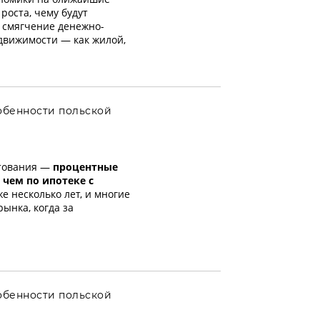
роста, чему будут
 смягчение денежно-
движимости — как жилой,
обенности польской
итования —
процентные
 чем по ипотеке с
е несколько лет, и многие
ынка, когда за
обенности польской