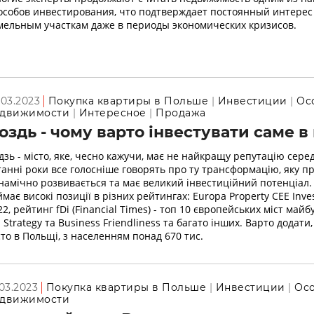
особов инвестирования, что подтверждает постоянный интерес
мельным участкам даже в периоды экономических кризисов.
.03.2023
Покупка квартиры в Польше
Инвестиции
Ос
движимости
Интересное
Продажа
оздь - чому варто інвестувати саме в 
дзь - місто, яке, чесно кажучи, має не найкращу репутацію серед
танні роки все голосніше говорять про ту трансформацію, яку пр
намічно розвивається та має великий інвестиційний потенціал.
ймає високі позиції в різних рейтингах: Europa Property CEE Inv
22, рейтинг fDi (Financial Times) - топ 10 європейських міст майб
I Strategy та Business Friendliness та багато інших. Варто додати
сто в Польщі, з населенням понад 670 тис.
.03.2023
Покупка квартиры в Польше
Инвестиции
Осо
движимости