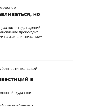
ересное
вливаться, но
одах после года падений
становление происходит
ами на жилье и снижением
обенности польской
нвестиций в
жностей. Куда стоит
аиболее прибыльных