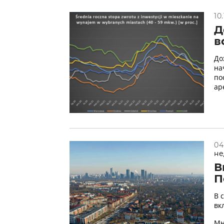
10
Д
в
До
на
по
ар
04
не
В
П
В 
вк
Мн