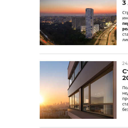
3
Ст
ин
пе
ре
ст
ли
24
С
2
По
не
пр
ст
бе