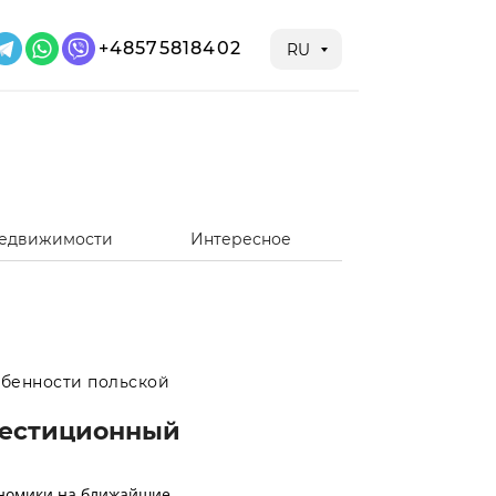
+48575818402
RU
недвижимости
Интересное
бенности польской
вестиционный
ономики на ближайшие