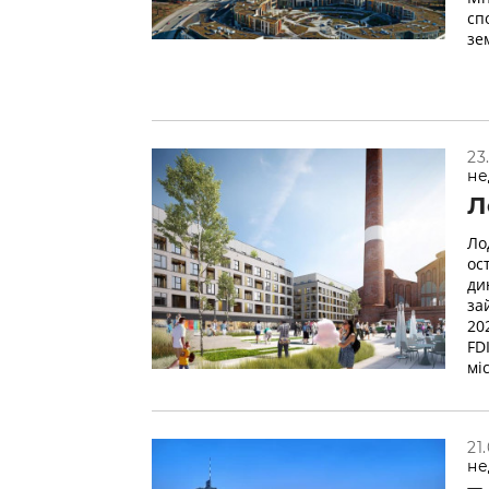
сп
зе
23
не
Л
Ло
ос
ди
за
20
FD
мі
21
не