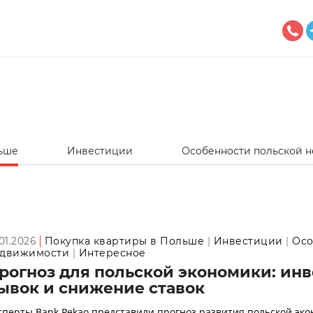
льше
Инвестиции
Особенности польской 
.01.2026
Покупка квартиры в Польше
Инвестиции
Осо
движимости
Интересное
рогноз для польской экономики: ин
ывок и снижение ставок
сперты Bank Pekao представили прогноз развития польской эк