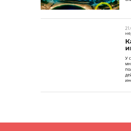
21
не
К
и
У 
мн
по
де
ин