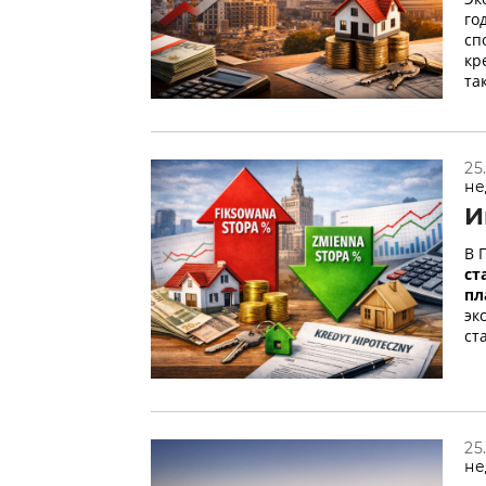
го
сп
кр
та
25
не
И
В 
ст
пл
эк
ст
25
не