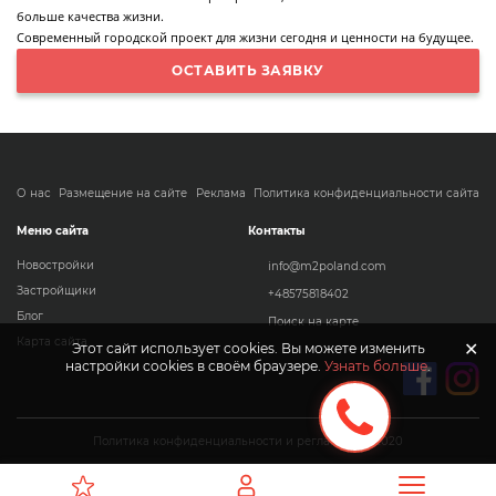
больше качества жизни.
Современный городской проект для жизни сегодня и ценности на будущее.
ОСТАВИТЬ ЗАЯВКУ
О нас
Размещение на сайте
Реклама
Политика конфиденциальности сайта
Меню сайта
Контакты
Новостройки
info@m2poland.com
Застройщики
+48575818402
Блог
Поиск на карте
Карта сайта
✕
Этот сайт использует cookies. Вы можете изменить
настройки cookies в своём браузере.
Узнать больше
.
Политика конфиденциальности и регламент © 2020