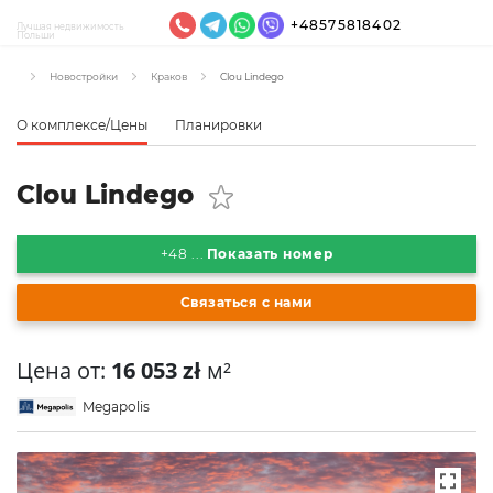
+48575818402
Лучшая недвижимость
Польши
Новостройки
Краков
Clou Lindego
О комплексе/Цены
Планировки
Clou Lindego
+48 ...
Показать номер
Связаться с нами
Цена от:
16 053 zł
м²
Megapolis