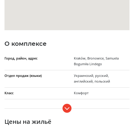
О комплексе
Город, район, адрес
Kraków, Bronowice, Samuela
Bogumiła Lindego
Отдел продаж (языки)
Украинский, русский,
английский, польский
Класс
Комфорт
Количество домов
1
Этажность
4
Цены на жильё
Сдача в эксплуатацию
2 квартал 2026 года