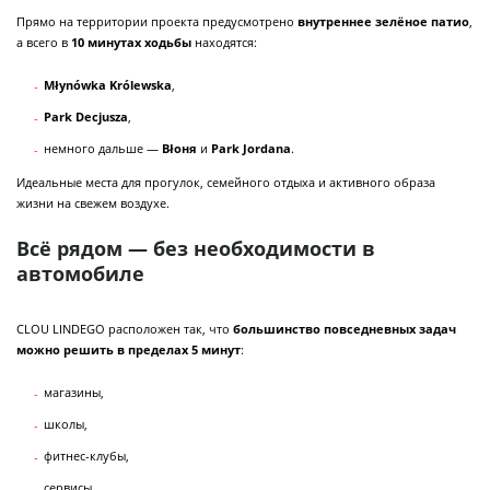
Прямо на территории проекта предусмотрено
внутреннее зелёное патио
,
а всего в
10 минутах ходьбы
находятся:
Młynówka Królewska
,
Park Decjusza
,
немного дальше —
Błоня
и
Park Jordana
.
Идеальные места для прогулок, семейного отдыха и активного образа
жизни на свежем воздухе.
Всё рядом — без необходимости в
автомобиле
CLOU LINDEGO расположен так, что
большинство повседневных задач
можно решить в пределах 5 минут
:
магазины,
школы,
фитнес-клубы,
сервисы.