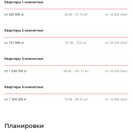
Квартиры 1-комнатные
Количество квартир в комплексе
127
от 565 045 zł
26.64 - 41.12 м²
от 18 682 zł/м²
Количество свободных квартир
88
Паркинг
Да
Квартиры 2-комнатные
Отделка
Девелоперский стандарт
от 751 896 zł
37.38 - 72.6 м²
от 16 239 zł/м²
Квартиры 3-комнатные
от 1 034 700 zł
56.09 - 101.11 м²
от 16 053 zł/м²
Квартиры 4-комнатные
от 1 354 260 zł
72.48 - 80.41 м²
от 16 842 zł/м²
Планировки