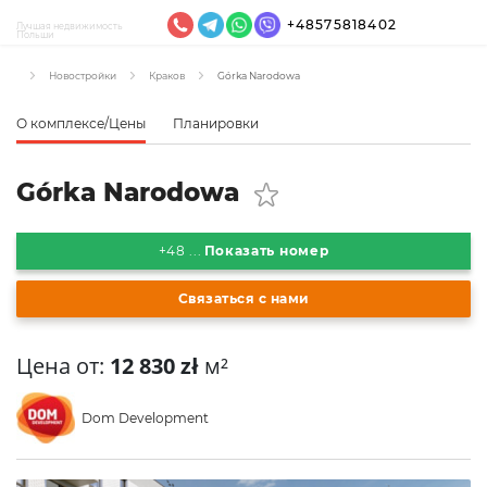
+48575818402
Лучшая недвижимость
Польши
Новостройки
Краков
Górka Narodowa
О комплексе/Цены
Планировки
Górka Narodowa
+48 ...
Показать номер
Связаться с нами
Цена от:
12 830 zł
м²
Dom Development