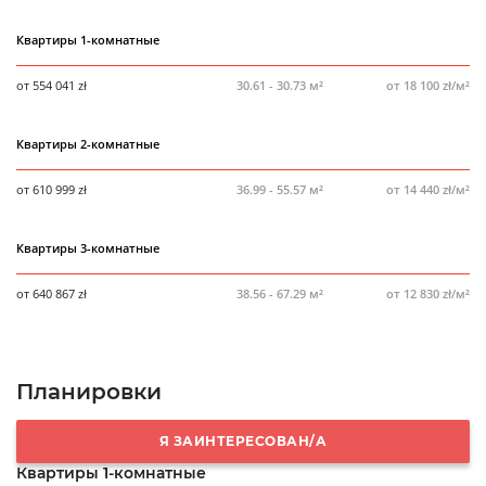
Сдача в эксплуатацию
4 квартал 2026 года
Квартиры 1-комнатные
Количество квартир в комплексе
490
от 554 041 zł
30.61 - 30.73 м²
от 18 100 zł/м²
Количество свободных квартир
39
Паркинг
Да
Квартиры 2-комнатные
Отделка
Девелоперский стандарт
от 610 999 zł
36.99 - 55.57 м²
от 14 440 zł/м²
Квартиры 3-комнатные
от 640 867 zł
38.56 - 67.29 м²
от 12 830 zł/м²
Планировки
Я ЗАИНТЕРЕСОВАН/А
Квартиры 1-комнатные