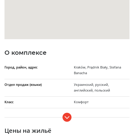
О комплексе
Город, район, адрес
Kraków, Prądnik Biały, Stefana
Banacha
Отдел продаж (языки)
Украинский, русский,
английский, польский
Класс
Комфорт
Количество домов
6
Этажность
5
Цены на жильё