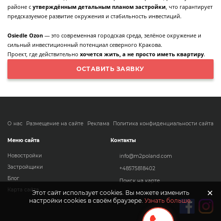
районе с
утверждённым детальным планом застройки
, что гарантирует
предсказуемое развитие окружения и стабильность инвестиций.
Osiedle Ozon
— это современная городская среда, зелёное окружение и
сильный инвестиционный потенциал северного Кракова.
Проект, где действительно
хочется жить, а не просто иметь квартиру
.
ОСТАВИТЬ ЗАЯВКУ
О нас
Размещение на сайте
Реклама
Политика конфиденциальности сайта
Меню сайта
Контакты
Новостройки
info@m2poland.com
Застройщики
+48575818402
Блог
Поиск на карте
Карта сайта
✕
Этот сайт использует cookies. Вы можете изменить
настройки cookies в своём браузере.
Узнать больше
.