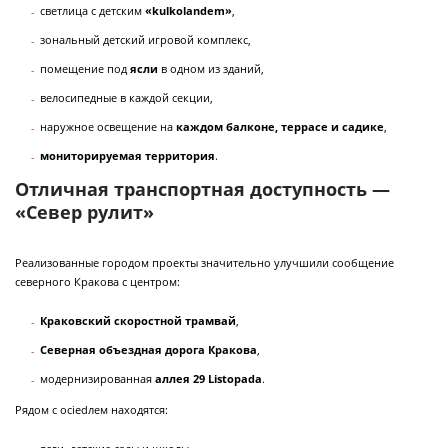
светлица с детским
«kulkolandem»
,
зональный детский игровой комплекс,
помещение под
ясли
в одном из зданий,
велосипедные в каждой секции,
наружное освещение на
каждом балконе, террасе и садике
,
мониторируемая территория
.
Отличная транспортная доступность —
«Север рулит»
Реализованные городом проекты значительно улучшили сообщение
северного Кракова с центром:
Краковский скоростной трамвай
,
Северная объездная дорога Кракова
,
модернизированная
аллея 29 Listopada
.
Рядом с осiedлем находятся: