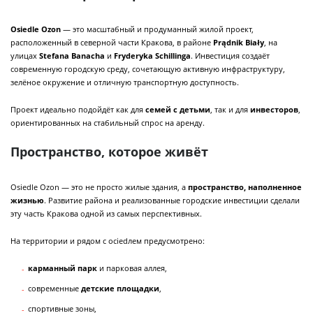
Osiedle Ozon
— это масштабный и продуманный жилой проект,
расположенный в северной части Кракова, в районе
Prądnik Biały
, на
улицах
Stefana Banacha
и
Fryderyka Schillinga
. Инвестиция создаёт
современную городскую среду, сочетающую активную инфраструктуру,
зелёное окружение и отличную транспортную доступность.
Проект идеально подойдёт как для
семей с детьми
, так и для
инвесторов
,
ориентированных на стабильный спрос на аренду.
Пространство, которое живёт
Osiedle Ozon — это не просто жилые здания, а
пространство, наполненное
жизнью
. Развитие района и реализованные городские инвестиции сделали
эту часть Кракова одной из самых перспективных.
На территории и рядом с осiedлем предусмотрено:
карманный парк
и парковая аллея,
современные
детские площадки
,
спортивные зоны,