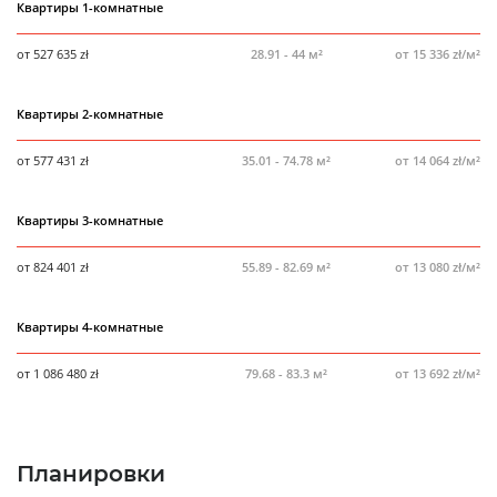
Квартиры 1-комнатные
Количество квартир в комплексе
1168
от 527 635 zł
28.91 - 44 м²
от 15 336 zł/м²
Количество свободных квартир
162
Паркинг
Да
Квартиры 2-комнатные
Отделка
Девелоперский стандарт
от 577 431 zł
35.01 - 74.78 м²
от 14 064 zł/м²
Квартиры 3-комнатные
от 824 401 zł
55.89 - 82.69 м²
от 13 080 zł/м²
Квартиры 4-комнатные
от 1 086 480 zł
79.68 - 83.3 м²
от 13 692 zł/м²
Планировки