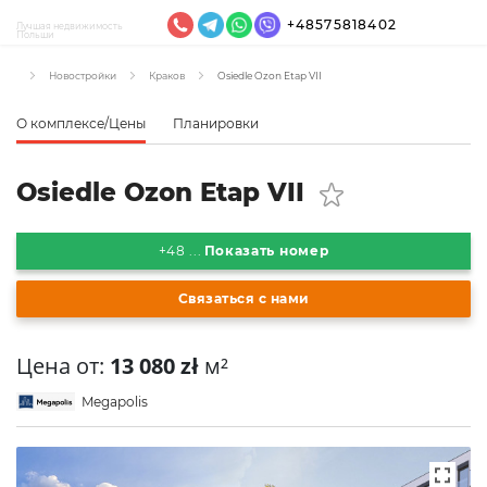
+48575818402
Лучшая недвижимость
Польши
Новостройки
Краков
Osiedle Ozon Etap VII
О комплексе/Цены
Планировки
Osiedle Ozon Etap VII
+48 ...
Показать номер
Связаться с нами
Цена от:
13 080 zł
м²
Megapolis