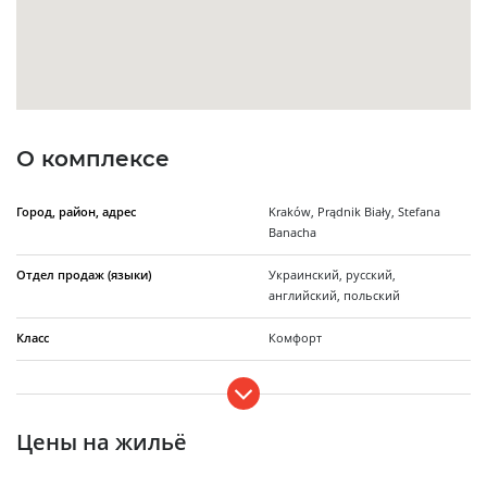
О комплексе
Город, район, адрес
Kraków, Prądnik Biały, Stefana
Banacha
Отдел продаж (языки)
Украинский, русский,
английский, польский
Класс
Комфорт
Количество домов
22
Этажность
5
Цены на жильё
Сдача в эксплуатацию
Сдан