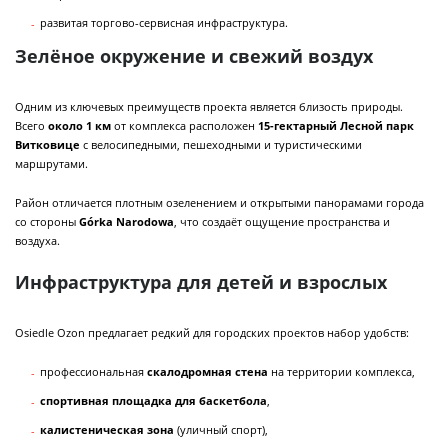
развитая торгово-сервисная инфраструктура.
Зелёное окружение и свежий воздух
Одним из ключевых преимуществ проекта является близость природы.
Всего
около 1 км
от комплекса расположен
15-гектарный Лесной парк
Витковице
с велосипедными, пешеходными и туристическими
маршрутами.
Район отличается плотным озеленением и открытыми панорамами города
со стороны
Górka Narodowa
, что создаёт ощущение пространства и
воздуха.
Инфраструктура для детей и взрослых
Osiedle Ozon предлагает редкий для городских проектов набор удобств:
профессиональная
скалодромная стена
на территории комплекса,
спортивная площадка для баскетбола
,
калистеническая зона
(уличный спорт),