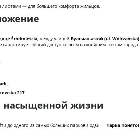
 лифтами — для большего комфорта жильцов.
ложение
рдце Śródmieścia
, между улицей
Вульчаньской (ul. Wólczańska
е
гарантирует лёгкий доступ ко всем важнейшим точкам города
:
Park
,
rkowska 217
.
 и насыщенной жизни
йти до одного из самых больших парков Лодзи —
Парка Понято