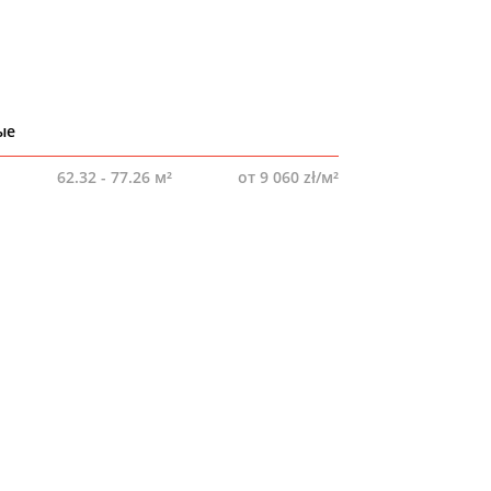
ые
62.32 - 77.26 м²
от 9 060 zł/м²