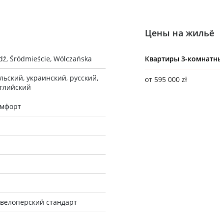
Цены на жильё
dź, Śródmieście, Wólczańska
Квартиры 3-комнатн
льский, украинский, русский,
от 595 000 zł
глийский
мфорт
а
велоперский стандарт