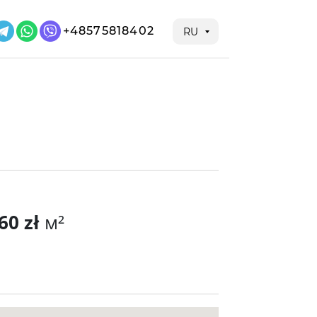
+48575818402
RU
60 zł
м²