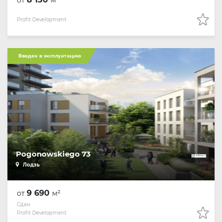
от
м²
Profit Development
Введен в эксплуатацию
Pogonowskiego 73
Лодзь
9 690
от
м²
Сдан
Profit Development