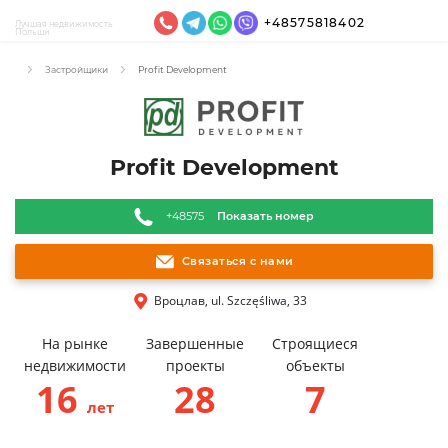
+48575818402
Лучшая недвижимость
Польши
Застройщики
Profit Development
Profit Development
+48575
Показать номер
Связаться с нами
Вроцлав, ul. Szczęśliwa, 33
На рынке
Завершенные
Строящиеся
недвижимости
проекты
объекты
16
28
7
лет