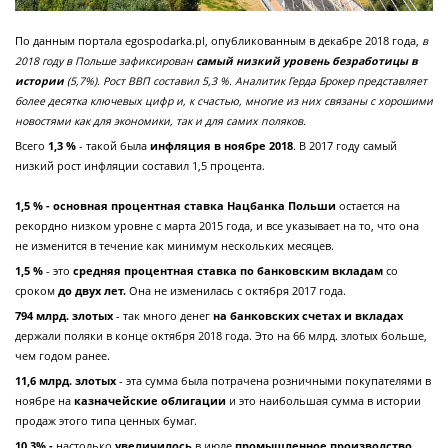
По данным портала egospodarka.pl, опубликованным в декабре 2018 года,
в
2018 году в Польше зафиксирован
самый низкий уровень безработицы в
истории
(5,7%). Рост ВВП составил 5,3 %.
Аналитик Герда Брокер представляет
более десятка ключевых цифр и, к счастью, многие из них связаны с хорошими
новостями как для экономики, так и для самих поляков.
Всего
1,3 %
- такой была
инфляция в ноябре 2018
. В 2017 году самый
низкий рост инфляции составил 1,5 процента.
1,5 % - основная процентная ставка Нацбанка Польши
остается на
рекордно низком уровне с марта 2015 года, и все указывает на то, что она
не изменится в течение как минимум нескольких месяцев.
1,5 %
- это
средняя процентная ставка по банковским вкладам
со
сроком
до двух лет.
Она не изменилась с октября 2017 года.
794 млрд. злотых
- так много денег
на банковских счетах и ​​вкладах
держали поляки в конце октября 2018 года. Это на 66 млрд. злотых больше,
чем годом ранее.
11,6 млрд. злотых
- эта сумма была потрачена розничными покупателями в
ноябре на
казначейские облигации
и это наибольшая сумма в истории
продаж этого типа ценных бумаг.
10,3% -
настолько
увеличилось
в июле
промышленное производство
.