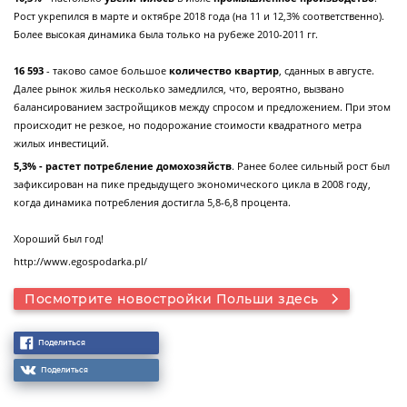
Рост укрепился в марте и октябре 2018 года (на 11 и 12,3% соответственно).
Более высокая динамика была только на рубеже 2010-2011 гг.
16 593
- таково самое большое
количество квартир
, сданных в августе.
Далее рынок жилья несколько замедлился, что, вероятно, вызвано
балансированием застройщиков между спросом и предложением. При этом
происходит не резкое, но подорожание стоимости квадратного метра
жилых инвестиций.
5,3% - растет потребление домохозяйств
. Ранее более сильный рост был
зафиксирован на пике предыдущего экономического цикла в 2008 году,
когда динамика потребления достигла 5,8-6,8 процента.
Хороший был год!
http://www.egospodarka.pl/
Посмотрите новостройки Польши здесь
Поделиться
Поделиться